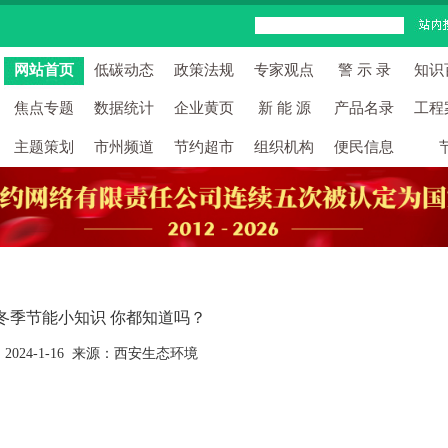
网站首页
低碳动态
政策法规
专家观点
警 示 录
知识
焦点专题
数据统计
企业黄页
新 能 源
产品名录
工程
主题策划
市州频道
节约超市
组织机构
便民信息
冬季节能小知识 你都知道吗？
2024-1-16 来源：西安生态环境