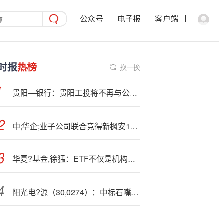
公众号
电子报
客户端
时报
热榜
换一换
贵阳—银行：贵阳工投将不再与公司第一大股东贵阳国资构成一致行动关系
中;华企;业子公司联合竞得新枫安100%股权 交易额29.87亿元
华夏?基金,徐猛：ETF不仅是机构投资的重要工具，更是居民财富配置的重要通道
阳光电?源（30,0274）：中标石嘴山市俊通市政工程设计院（有限公司）采购项目，中标金额为139.36万元