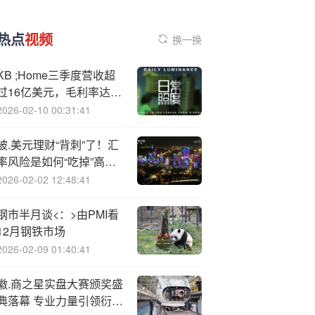
热点
视频
换一换
KB ;Home三季度营收超
过16亿美元，毛利率达
18.9%
2026-02-10 00:31:41
被.美元理财“背刺”了！汇
率风险是如何“吃掉”高收
益的？
2026-02-02 12:48:41
钢市半月谈<：>由PMI看
12月钢铁市场
2026-02-09 01:40:41
徽.商之星实盘大赛颁奖盛
典落幕 专业力量引领衍生