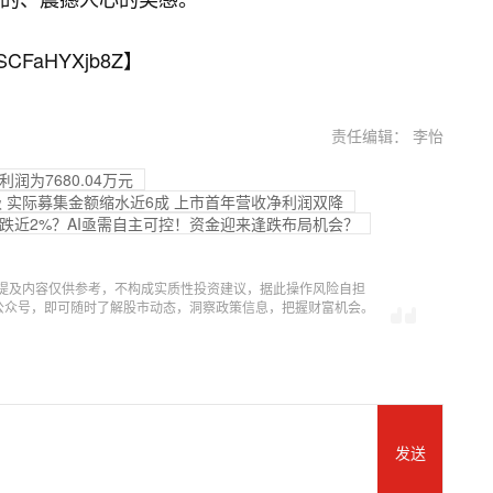
SCFaHYXjb8Z
】
责任编辑： 李怡
净利润为7680.04万元
级 实际募集金额缩水近6成 上市首年营收净利润双降
中跌近2%？AI亟需自主可控！资金迎来逢跌布局机会？
提及内容仅供参考，不构成实质性投资建议，据此操作风险自担
信公众号，即可随时了解股市动态，洞察政策信息，把握财富机会。
发送