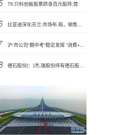
75:只科创板股票跻身百元股阵;营
比亚迪深化芬兰;市场布.局，销售服务网络全面升级
沪:市公司“期中考”稳定发挥 “消费+科技”重塑增长动能
德石股份{：}杰,瑞股份持有德石股份44.15%的股份