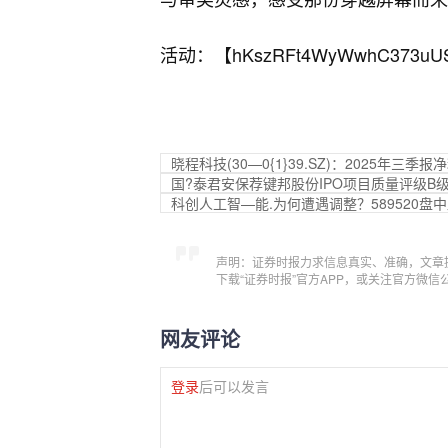
活动：【
hKszRFt4WyWwhC373uU
晓程科技(30—0{1}39.SZ)：2025年三季报
国?泰君安保荐键邦股份IPO项目质量评级B
科创人工智—能.为何遭遇调整？589520盘
声明：证券时报力求信息真实、准确，文章
下载“证券时报”官方APP，或关注官方微
网友评论
登录
后可以发言