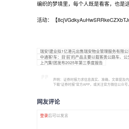
编织的梦境里，每个人既是看客，也是
活动：【
8cjVGdkyAuHwSRRkeCZXbTJ
瑞安!建业拟1亿港元出售瑞安物业管理服务有限公
中通客!车：目‘前’的产品主要以载客类公路车、
上汽集!团发布2025年第三季度报告
声明：证券时报力求信息真实、准确，文章提及内
下载“证券时报”官方APP，或关注官方微信公众
网友评论
登录
后可以发言