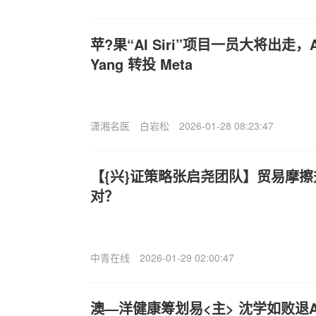
苹?果“AI Siri”项目一员大将出走，
Yang 转投 Meta
潇湘名医
白岩松
2026-01-28 08:23:47
【{兴}证策略张启尧团队】贸易摩
对？
中青在线
2026-01-29 02:00:47
澳—洋健康筹划易<主> 沈学如败退