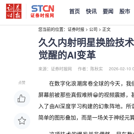
首页
快讯
要闻
股市
您当前的位置：
证券时报
>
公司
>
正文
久久内射明星换脸技术
觉醒的AI变革
来源：证券时报网
作者：陈秋实
2026-02-10 
在数字化浪潮席卷全球的今天，我们
点赞
屏幕前被那些真假难辨😀的视频震撼，
入了由AI深度学习构建的幻象阵地。所
简单的图形叠加，而是一场关于神经元